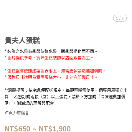
1
/
2
貴夫人蛋糕
* 裝飾之水果為季節時鮮水果，隨季節變化而不同。
* 圖片僅供參考，實際蛋糕裝飾以店面販售為主。
* 蛋糕盤會依照建議圖表附上，如需更多請點選加價購。
* 販售尺寸說明為實際蛋糕大小，非外盒印製尺寸。
**溫馨提醒：依宅急便配送規定，每顆蛋糕需使用一個專用箱獨立出
貨。 若您訂購兩顆（含）以上蛋糕，請於下方加購「冷凍運費加價
購」，謝謝您的理解與配合！
巧克力蛋糕🍫
NT$650
~
NT$1,900