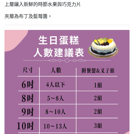
上層鑲入新鮮的時節水果與巧克力片
夾層為布丁及藍莓醬。