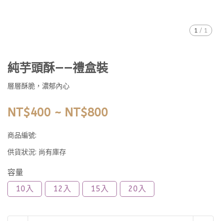
1
/
1
純芋頭酥——禮盒裝
層層酥脆，濃郁內心
NT$400
~
NT$800
商品編號:
供貨狀況:
尚有庫存
容量
10入
12入
15入
20入