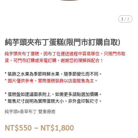
1
/
2
純芋頭夾布丁蛋糕(限門市訂購自取)
純芋頭夾布丁蛋糕，因布丁在運送過程中容易移位，只限門市取
貨，可門市訂購或來電訂購，謝謝您的理解與配合！
* 裝飾之水果為季節時鮮水果，隨季節變化而不同。
* 圖片僅供參考，實際蛋糕裝飾以店面販售為主。
* 蛋糕盤如建議圖表附上，如需更多請點選加價購。
* 販售尺寸說明為實際蛋糕大小，非外盒印製尺寸。
純芋頭x香草布丁 雙重療癒
NT$550
~
NT$1,800