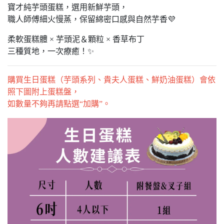
寶才純芋頭蛋糕，選用新鮮芋頭，
職人師傅細火慢蒸，保留綿密口感與自然芋香💜
柔軟蛋糕體 × 芋頭泥＆顆粒 × 香草布丁
三種質地，一次療癒！✨
購買生日蛋糕（芋頭系列、貴夫人蛋糕、鮮奶油蛋糕）會依
照下圖附上蛋糕盤，
如數量不夠再請點選“加購”。