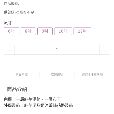
商品編號:
供貨狀況:
庫存不足
尺寸
6吋
8吋
9吋
10吋
12吋
商品介紹
成份說明
運送&注意事項
商品介紹
內層：一層純芋泥餡、一層布丁
外層裝飾：純芋泥及奶油蕾絲花邊裝飾