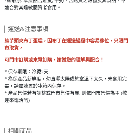
*過敏原: 本產品含雞蛋, 牛奶，含麩質之穀物及其製品，不
適合對其過敏體質者食用。
運送&注意事項
純芋頭夾布丁蛋糕，因布丁在運送過程中容易移位，只限門
市取貨，
可門市訂購或來電訂購，謝謝您的理解與配合！
* 保存期限：冷藏2天
* 為保產品新鮮度，勿直曬太陽或於室溫下太久，未食用完
畢，請盡速置於冰箱內保存。
* 產品售價若有調整或門市售價有異, 則依門市售價為主 (歡
迎來電洽詢)
相關商品