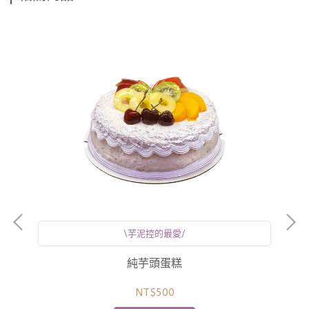
\芋泥控的最愛/
純芋頭蛋糕
NT$500